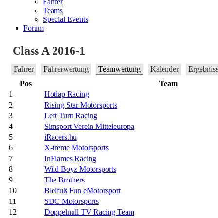
Fahrer
Teams
Special Events
Forum
Class A 2016-1
Fahrer
Fahrerwertung
Teamwertung
Kalender
Ergebnis
Pos
Team
1
Hotlap Racing
2
Rising Star Motorsports
3
Left Turn Racing
4
Simsport Verein Mitteleuropa
5
iRacers.hu
6
X-treme Motorsports
7
InFlames Racing
8
Wild Boyz Motorsports
9
The Brothers
10
Bleifuß Fun eMotorsport
11
SDC Motorsports
12
Doppelnull TV Racing Team