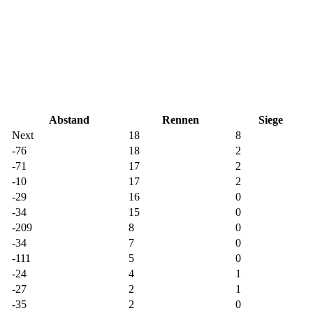
Abstand
Rennen
Siege
Next
18
8
-76
18
2
-71
17
2
-10
17
2
-29
16
0
-34
15
0
-209
8
0
-34
7
0
-111
5
0
-24
4
1
-27
2
1
-35
2
0