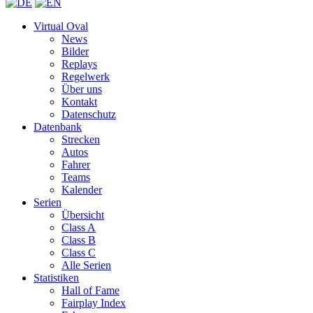
Virtual Oval
News
Bilder
Replays
Regelwerk
Über uns
Kontakt
Datenschutz
Datenbank
Strecken
Autos
Fahrer
Teams
Kalender
Serien
Übersicht
Class A
Class B
Class C
Alle Serien
Statistiken
Hall of Fame
Fairplay Index