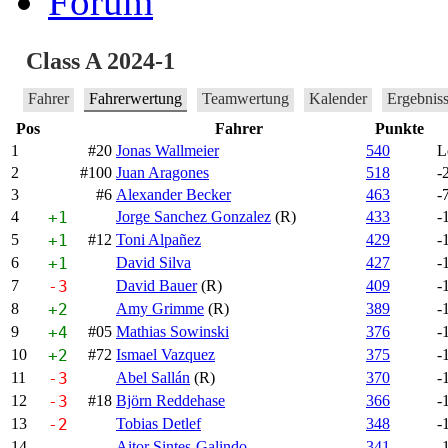
Forum
Class A 2024-1
Fahrer
Fahrerwertung
Teamwertung
Kalender
Ergebnis
Pos
Fahrer
Punkte
1
#20
Jonas Wallmeier
540
L
2
#100
Juan Aragones
518
-
3
#6
Alexander Becker
463
-
4
+1
Jorge Sanchez Gonzalez
(R)
433
-
5
+1
#12
Toni Alpañez
429
-
6
+1
David Silva
427
-
7
-3
David Bauer
(R)
409
-
8
+2
Amy Grimme
(R)
389
-
9
+4
#05
Mathias Sowinski
376
-
10
+2
#72
Ismael Vazquez
375
-
11
-3
Abel Sallán
(R)
370
-
12
-3
#18
Björn Reddehase
366
-
13
-2
Tobias Detlef
348
-
14
Aitor Sintes-Galindo
341
-