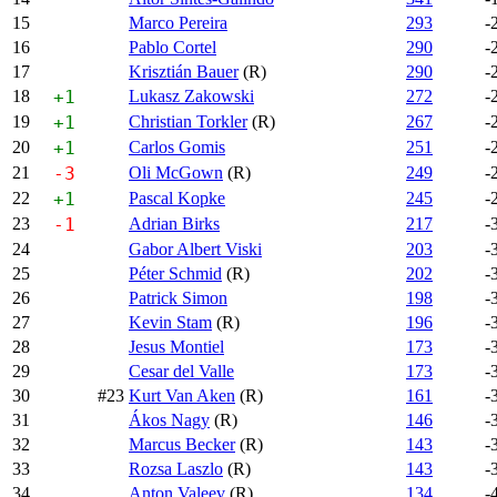
15
Marco Pereira
293
-
16
Pablo Cortel
290
-
17
Krisztián Bauer
(R)
290
-
18
+1
Lukasz Zakowski
272
-
19
+1
Christian Torkler
(R)
267
-
20
+1
Carlos Gomis
251
-
21
-3
Oli McGown
(R)
249
-
22
+1
Pascal Kopke
245
-
23
-1
Adrian Birks
217
-
24
Gabor Albert Viski
203
-
25
Péter Schmid
(R)
202
-
26
Patrick Simon
198
-
27
Kevin Stam
(R)
196
-
28
Jesus Montiel
173
-
29
Cesar del Valle
173
-
30
#23
Kurt Van Aken
(R)
161
-
31
Ákos Nagy
(R)
146
-
32
Marcus Becker
(R)
143
-
33
Rozsa Laszlo
(R)
143
-
34
Anton Valeev
(R)
134
-