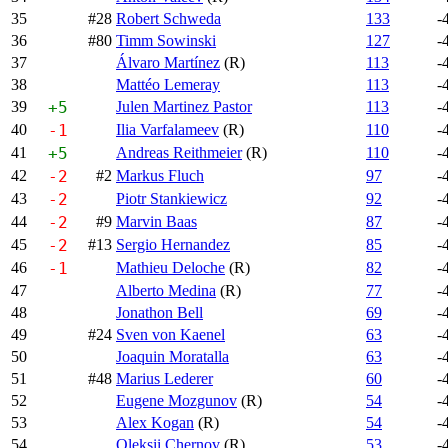
35
#28
Robert Schweda
133
-
36
#80
Timm Sowinski
127
-
37
Álvaro Martínez
(R)
113
-
38
Mattéo Lemeray
113
-
39
+5
Julen Martinez Pastor
113
-
40
-1
Ilia Varfalameev
(R)
110
-
41
+5
Andreas Reithmeier
(R)
110
-
42
-2
#2
Markus Fluch
97
-
43
-2
Piotr Stankiewicz
92
-
44
-2
#9
Marvin Baas
87
-
45
-2
#13
Sergio Hernandez
85
-
46
-1
Mathieu Deloche
(R)
82
-
47
Alberto Medina
(R)
77
-
48
Jonathon Bell
69
-
49
#24
Sven von Kaenel
63
-
50
Joaquin Moratalla
63
-
51
#48
Marius Lederer
60
-
52
Eugene Mozgunov
(R)
54
-
53
Alex Kogan
(R)
54
-
54
Oleksii Chernov
(R)
53
-