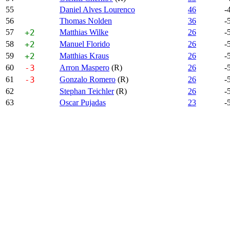
55
Daniel Alves Lourenco
46
-
56
Thomas Nolden
36
-
57
+2
Matthias Wilke
26
-
58
+2
Manuel Florido
26
-
59
+2
Matthias Kraus
26
-
60
-3
Arron Maspero
(R)
26
-
61
-3
Gonzalo Romero
(R)
26
-
62
Stephan Teichler
(R)
26
-
63
Oscar Pujadas
23
-