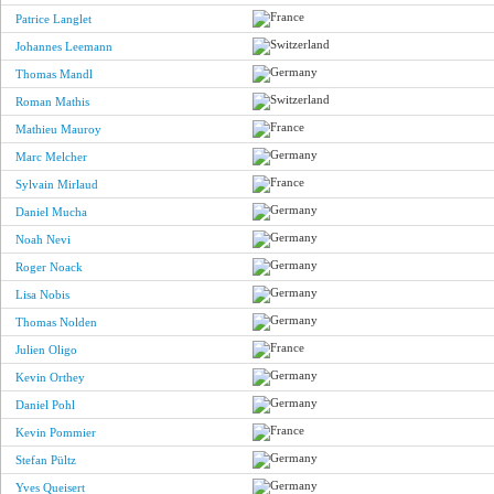
Patrice Langlet
Johannes Leemann
Thomas Mandl
Roman Mathis
Mathieu Mauroy
Marc Melcher
Sylvain Mirlaud
Daniel Mucha
Noah Nevi
Roger Noack
Lisa Nobis
Thomas Nolden
Julien Oligo
Kevin Orthey
Daniel Pohl
Kevin Pommier
Stefan Pültz
Yves Queisert