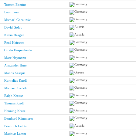
Torsten Eberius
Leon Forst
Michael Gocalinski
David Golob
Kevin Haagen
René Hejpeter
Guido Hespenheide
Marc Heymann
Alexander Hurst
Manos Kasapis
Kornelius Knoll
Michael Krafzik
Ralph Krause
Thomas Kroll
Henning Kruse
Bernhard Kämmerer
Friedrich Ladits
Matthias Lamm