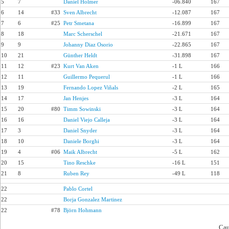
5
7
Daniel Holmer
-06.840
167
6
14
#33
Sven Albrecht
-12.087
167
7
6
#25
Petr Smetana
-16.899
167
8
18
Marc Scherschel
-21.671
167
9
9
Johanny Diaz Osorio
-22.865
167
10
21
Günther Heldt
-31.898
167
11
12
#23
Kurt Van Aken
-1 L
166
12
11
Guillermo Pequerul
-1 L
166
13
19
Fernando Lopez Viñals
-2 L
165
14
17
Jan Henjes
-3 L
164
15
20
#80
Timm Sowinski
-3 L
164
16
16
Daniel Viejo Calleja
-3 L
164
17
3
Daniel Snyder
-3 L
164
18
10
Daniele Borghi
-3 L
164
19
4
#06
Maik Albrecht
-5 L
162
20
15
Tino Reschke
-16 L
151
21
8
Ruben Rey
-49 L
118
22
Pablo Cortel
22
Borja Gonzalez Martinez
22
#78
Björn Hohmann
Cau