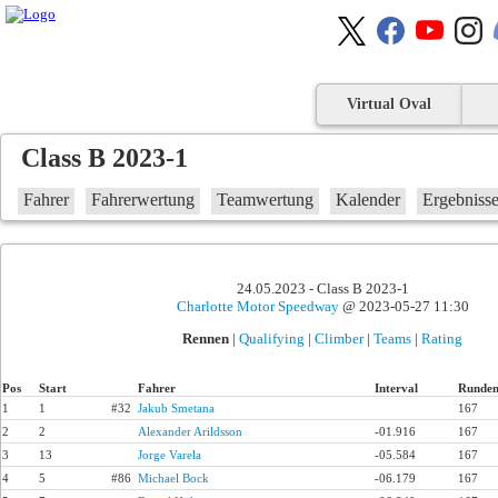
Virtual Oval
Class B 2023-1
Fahrer
Fahrerwertung
Teamwertung
Kalender
Ergebniss
24.05.2023 - Class B 2023-1
Charlotte Motor Speedway
@ 2023-05-27 11:30
Rennen
|
Qualifying
|
Climber
|
Teams
|
Rating
Pos
Start
Fahrer
Interval
Runde
1
1
#32
Jakub Smetana
167
2
2
Alexander Arildsson
-01.916
167
3
13
Jorge Varela
-05.584
167
4
5
#86
Michael Bock
-06.179
167