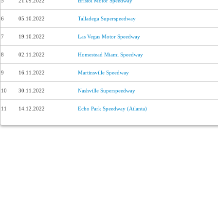
5
21.09.2022
Bristol Motor Speedway
6
05.10.2022
Talladega Superspeedway
7
19.10.2022
Las Vegas Motor Speedway
8
02.11.2022
Homestead Miami Speedway
9
16.11.2022
Martinsville Speedway
10
30.11.2022
Nashville Superspeedway
11
14.12.2022
Echo Park Speedway (Atlanta)