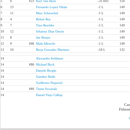
5
6
#23
Kurt Van Aken
-31.693
150
6
13
Fernando Lopez Viñals
-1 L
149
7
11
Marc Scherschel
-1 L
149
8
4
Ruben Rey
-1 L
149
9
7
Tino Reschke
-1 L
149
10
12
Johanny Diaz Osorio
-1 L
149
11
8
Jan Henjes
-1 L
149
12
9
#06
Maik Albrecht
-1 L
149
13
10
Borja Gonzalez Martinez
-18 L
132
14
Alexander Arildsson
14
#86
Michael Bock
14
Daniele Borghi
14
Günther Heldt
14
Guillermo Pequerul
14
#80
Timm Sowinski
14
Daniel Viejo Calleja
Cau
Führun