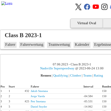
Virtual Oval
Class B 2023-1
Fahrer
Fahrerwertung
Teamwertung
Kalender
Ergebniss
07.06.2023 - Class B 2023-1
Nashville Superspeedway
@ 2023-06-24 13:00
Rennen
|
Qualifying
|
Climber
|
Teams
|
Rating
Pos
Start
Fahrer
Interval
Runde
1
1
#32
Jakub Smetana
150
2
2
Jorge Varela
-04.584
150
3
3
#25
Petr Smetana
-05.531
150
4
5
Daniel Snyder
-14.062
150