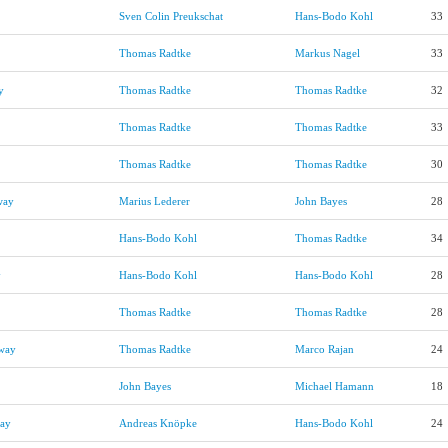
Sven Colin Preukschat
Hans-Bodo Kohl
33
Thomas Radtke
Markus Nagel
33
y
Thomas Radtke
Thomas Radtke
32
Thomas Radtke
Thomas Radtke
33
Thomas Radtke
Thomas Radtke
30
way
Marius Lederer
John Bayes
28
Hans-Bodo Kohl
Thomas Radtke
34
y
Hans-Bodo Kohl
Hans-Bodo Kohl
28
Thomas Radtke
Thomas Radtke
28
dway
Thomas Radtke
Marco Rajan
24
John Bayes
Michael Hamann
18
way
Andreas Knöpke
Hans-Bodo Kohl
24