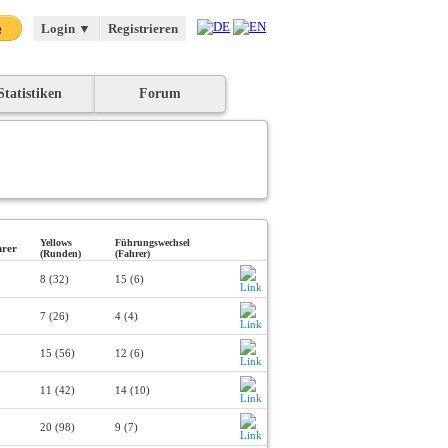
Login
▼
Registrieren
Statistiken
Forum
Yellows
Führungswechsel
rer
(Runden)
(Fahrer)
8 (32)
15 (6)
7 (26)
4 (4)
15 (56)
12 (6)
11 (42)
14 (10)
20 (98)
9 (7)