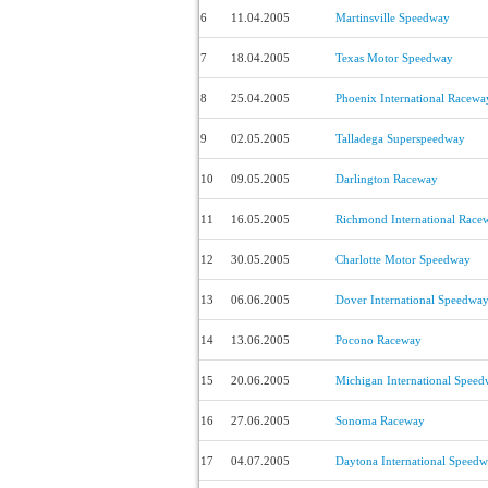
6
11.04.2005
Martinsville Speedway
7
18.04.2005
Texas Motor Speedway
8
25.04.2005
Phoenix International Racewa
9
02.05.2005
Talladega Superspeedway
10
09.05.2005
Darlington Raceway
11
16.05.2005
Richmond International Race
12
30.05.2005
Charlotte Motor Speedway
13
06.06.2005
Dover International Speedwa
14
13.06.2005
Pocono Raceway
15
20.06.2005
Michigan International Spee
16
27.06.2005
Sonoma Raceway
17
04.07.2005
Daytona International Speed