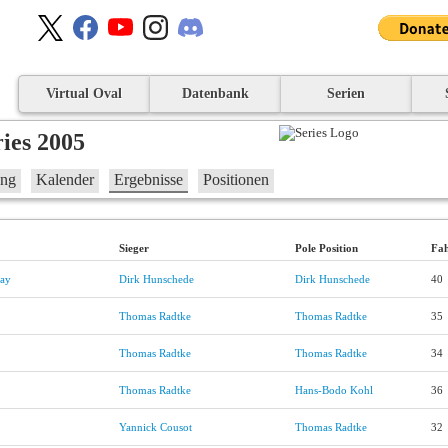
Virtual Oval
Datenbank
Serien
ies 2005
ung
Kalender
Ergebnisse
Positionen
Sieger
Pole Position
Fah
way
Dirk Hunschede
Dirk Hunschede
40
Thomas Radtke
Thomas Radtke
35
Thomas Radtke
Thomas Radtke
34
Thomas Radtke
Hans-Bodo Kohl
36
Yannick Cousot
Thomas Radtke
32