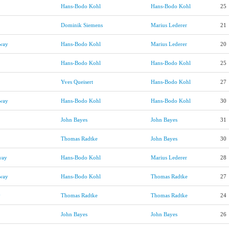
Hans-Bodo Kohl
Hans-Bodo Kohl
25
Dominik Siemens
Marius Lederer
21
way
Hans-Bodo Kohl
Marius Lederer
20
Hans-Bodo Kohl
Hans-Bodo Kohl
25
Yves Queisert
Hans-Bodo Kohl
27
dway
Hans-Bodo Kohl
Hans-Bodo Kohl
30
John Bayes
John Bayes
31
Thomas Radtke
John Bayes
30
way
Hans-Bodo Kohl
Marius Lederer
28
way
Hans-Bodo Kohl
Thomas Radtke
27
y
Thomas Radtke
Thomas Radtke
24
John Bayes
John Bayes
26