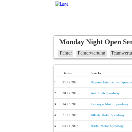
Monday Night Open Ser
Fahrer
Fahrerwertung
Teamwert
Datum
Strecke
1
21.02.2005
Daytona International Speed
2
28.02.2005
Auto Club Speedway
3
14.03.2005
Las Vegas Motor Speedway
4
21.03.2005
Atlanta Motor Speedway
5
04.04.2005
Bristol Motor Speedway