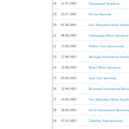
18
11.07.2005
Chicagoland Speedway
19
25.07.2005
Pocono Raceway
20
01.08.2005
New Hampshire Motor Speed
21
08.08.2005
Indianapolis Motor Speedway
22
15.08.2005
Watkins Glen International
23
22.08.2005
Michigan International Spee
24
29.08.2005
Bristol Motor Speedway
25
05.09.2005
Auto Club Speedway
26
12.09.2005
Richmond International Race
27
19.09.2005
New Hampshire Motor Speed
28
26.09.2005
Dover International Speedwa
29
03.10.2005
Talladega Superspeedway