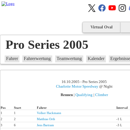
Virtual Oval
Pro Series 2005
Fahrer
Fahrerwertung
Teamwertung
Kalender
Ergebniss
16.10.2005 - Pro Series 2005
Charlotte Motor Speedway
@ Night
Rennen
|
Qualifying
|
Climber
Pos
Start
Fahrer
Interval
1
1
Volker Hackmann
2
2
Matthias Orth
-1 L
3
6
Jens Bartram
-3 L