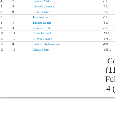
4
7
Christian Möller
-3 L
5
5
Helge Gravemeyer
-3 L
6
9
Arnulf Koehler
-4 L
7
10
Tom Bleicher
-5 L
8
4
Thomas Kögler
-5 L
9
3
Alexander Kahl
-5 L
10
11
Ulrich Pechtold
-70 L
11
12
Uli Winkelmann
-178 L
12
8
Christian Gschwendner
-180 L
13
13
Christian Rath
-198 L
Ca
(1
Fü
4 