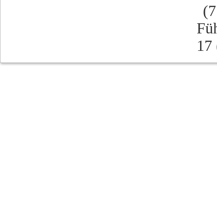
(7
Fü
17 