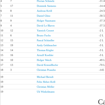
4
7
Florian Schmelz
-11.4
5
17
Dominik Siemens
-14.4
6
8
Andreas Kröll
-24.5
7
11
Daniel Glinz
-30.5
8
9
Holger Naumann
-37.3
9
4
David Le Blavec
-37.5
10
12
Yannick Cousot
-2 L
11
6
Bruno Fuchs
-2 L
12
15
Pascal Schindler
-2 L
13
19
Andy Geldmacher
-3 L
14
14
Thomas Kögler
-3 L
15
16
Arnulf Koehler
-3 L
16
10
Holger Weich
-49 L
17
13
David Kriendlhofer
-70 L
18
3
Christian Prasuhn
-145
19
Michael Berndt
19
Felix Heber-Krill
19
Christian Möller
19
Uli Winkelmann
Ca