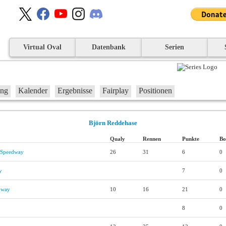
Virtual Oval
Datenbank
Serien
ung
Kalender
Ergebnisse
Fairplay
Positionen
Björn Reddehase
Qualy
Rennen
Punkte
Bo
l Speedway
26
31
6
0
y
7
0
dway
10
16
21
0
8
0