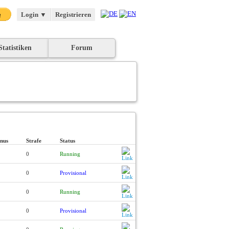
Login
▼
Registrieren
Statistiken
Forum
nus
Strafe
Status
0
Running
0
Provisional
0
Running
0
Provisional