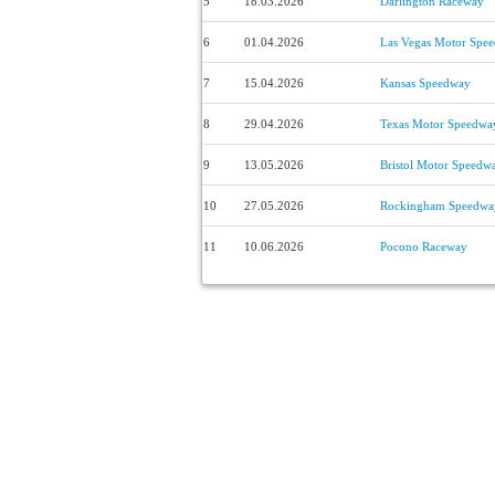
5
18.03.2026
Darlington Raceway
6
01.04.2026
Las Vegas Motor Spe
7
15.04.2026
Kansas Speedway
8
29.04.2026
Texas Motor Speedwa
9
13.05.2026
Bristol Motor Speedw
10
27.05.2026
Rockingham Speedwa
11
10.06.2026
Pocono Raceway