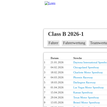
Class B 2026-1
Fahrer
Fahrerwertung
Teamwert
Datum
Strecke
1
21.01.2026
Daytona International Speedw
2
04.02.2026
Chicagoland Speedway
3
18.02.2026
Charlotte Motor Speedway
4
04.03.2026
Phoenix Raceway
5
18.03.2026
Darlington Raceway
6
01.04.2026
Las Vegas Motor Speedway
7
15.04.2026
Kansas Speedway
8
29.04.2026
Texas Motor Speedway
9
13.05.2026
Bristol Motor Speedway