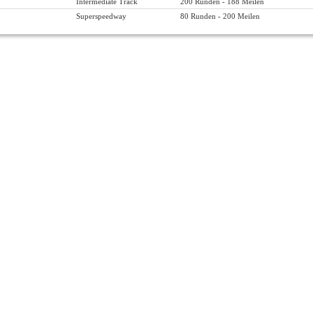
Intermediate Track
200 Runden - 188 Meilen
Superspeedway
80 Runden - 200 Meilen