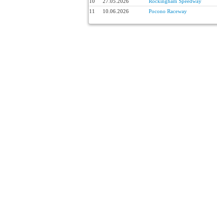
10
27.05.2026
Rockingham Speedway
11
10.06.2026
Pocono Raceway