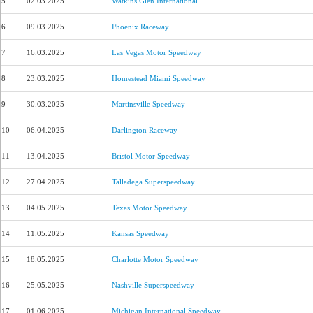
5
02.03.2025
Watkins Glen International
6
09.03.2025
Phoenix Raceway
7
16.03.2025
Las Vegas Motor Speedway
8
23.03.2025
Homestead Miami Speedway
9
30.03.2025
Martinsville Speedway
10
06.04.2025
Darlington Raceway
11
13.04.2025
Bristol Motor Speedway
12
27.04.2025
Talladega Superspeedway
13
04.05.2025
Texas Motor Speedway
14
11.05.2025
Kansas Speedway
15
18.05.2025
Charlotte Motor Speedway
16
25.05.2025
Nashville Superspeedway
17
01.06.2025
Michigan International Speedway