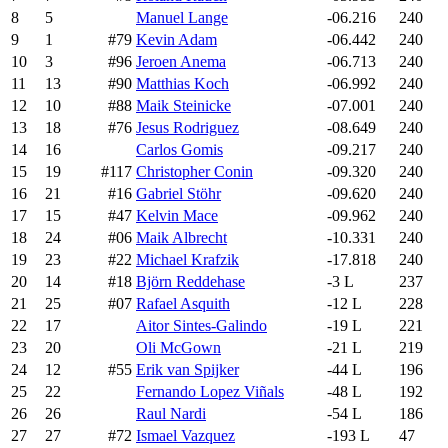
8
5
Manuel Lange
-06.216
240
9
1
#79
Kevin Adam
-06.442
240
10
3
#96
Jeroen Anema
-06.713
240
11
13
#90
Matthias Koch
-06.992
240
12
10
#88
Maik Steinicke
-07.001
240
13
18
#76
Jesus Rodriguez
-08.649
240
14
16
Carlos Gomis
-09.217
240
15
19
#117
Christopher Conin
-09.320
240
16
21
#16
Gabriel Stöhr
-09.620
240
17
15
#47
Kelvin Mace
-09.962
240
18
24
#06
Maik Albrecht
-10.331
240
19
23
#22
Michael Krafzik
-17.818
240
20
14
#18
Björn Reddehase
-3 L
237
21
25
#07
Rafael Asquith
-12 L
228
22
17
Aitor Sintes-Galindo
-19 L
221
23
20
Oli McGown
-21 L
219
24
12
#55
Erik van Spijker
-44 L
196
25
22
Fernando Lopez Viñals
-48 L
192
26
26
Raul Nardi
-54 L
186
27
27
#72
Ismael Vazquez
-193 L
47