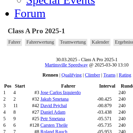
Forum
Class A Pro 2025-1
Fahrer
Fahrerwertung
Teamwertung
Kalender
Ergebnis
30.03.2025 - Class A Pro 2025-1
Martinsville Speedway
@ 2025-03-30 13:10
Rennen
|
Qualifying
|
Climber
|
Teams
|
Rating
Pos
Start
Fahrer
Interval
Rund
1
4
#3
Jose Carlos Izquierdo
240
2
2
#32
Jakub Smetana
-00.425
240
3
11
#42
David Pejchal
-00.879
240
4
8
#27
Daniel Adam
-03.438
240
5
9
#25
Petr Smetana
-05.571
240
6
6
#128
Carsten Theile
-05.735
240
7
7
#8
Roland Rauch
-05.953
240