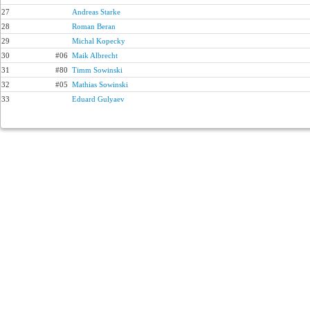
27
Andreas Starke
28
Roman Beran
29
Michal Kopecky
30
#06
Maik Albrecht
31
#80
Timm Sowinski
32
#05
Mathias Sowinski
33
Eduard Gulyaev