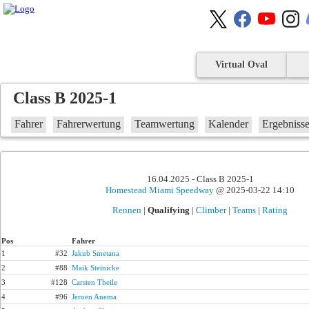
Virtual Oval
Class B 2025-1
Fahrer
Fahrerwertung
Teamwertung
Kalender
Ergebniss
16.04.2025 - Class B 2025-1
Homestead Miami Speedway
@ 2025-03-22 14:10
Rennen
|
Qualifying
|
Climber
|
Teams
|
Rating
Pos
Fahrer
1
#32
Jakub Smetana
2
#88
Maik Steinicke
3
#128
Carsten Theile
4
#96
Jeroen Anema