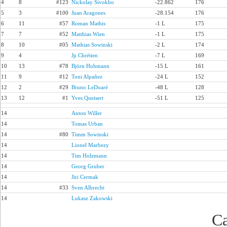
4
8
#123
Nickolay Sivokho
-22.862
176
5
3
#100
Juan Aragones
-28.154
176
6
11
#57
Roman Mathis
-1 L
175
7
7
#52
Matthias Wien
-1 L
175
8
10
#05
Mathias Sowinski
-2 L
174
9
4
Jp Chrétien
-7 L
169
10
13
#78
Björn Hohmann
-15 L
161
11
9
#12
Toni Alpañez
-24 L
152
12
2
#29
Bruno LeDoaré
-48 L
128
13
12
#1
Yves Queisert
-51 L
125
14
Anton Willer
14
Tomas Urban
14
#80
Timm Sowinski
14
Lionel Marbezy
14
Tim Holzmann
14
Georg Gruber
14
Jiri Cermak
14
#33
Sven Albrecht
14
Lukasz Zakowski
Ca