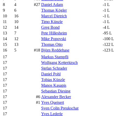
8
4
#27
Daniel Adam
-1 L
9
6
Thomas Kögler
-1 L
10
16
Marcel Dietrich
-1 L
11
10
Timo Künzle
-1 L
12
14
Greg Bond
-4 L
13
7
Pete Hillesheim
-95 L
14
12
Mike Popovski
-100 L
15
13
Thomas Otto
-122 L
16
5
#18
Björn Reddehase
-123 L
17
Markus Stampfli
17
Wolfgang Ketteritzsch
17
Stefan Schrader
17
Daniel Pohl
17
Tobias Künzle
17
Manos Kasapis
17
Sebastian Diesing
17
#6
Alexander Becker
17
#1
Yves Queisert
17
Sven Colin Preukschat
17
Yves Lederle