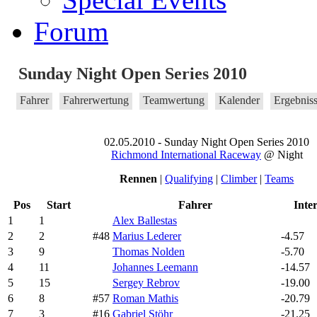
Forum
Sunday Night Open Series 2010
Fahrer
Fahrerwertung
Teamwertung
Kalender
Ergebnis
02.05.2010 - Sunday Night Open Series 2010
Richmond International Raceway
@ Night
Rennen
|
Qualifying
|
Climber
|
Teams
Pos
Start
Fahrer
Inte
1
1
Alex Ballestas
2
2
#48
Marius Lederer
-4.57
3
9
Thomas Nolden
-5.70
4
11
Johannes Leemann
-14.57
5
15
Sergey Rebrov
-19.00
6
8
#57
Roman Mathis
-20.79
7
3
#16
Gabriel Stöhr
-21.25