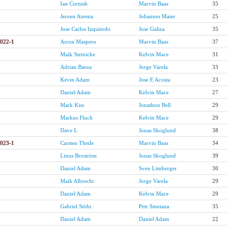
Ian Cornish
Marvin Baas
35
Jeroen Anema
Johannes Maier
25
Jose Carlos Izquierdo
Jose Galiza
35
2022-1
Arron Maspero
Marvin Baas
37
Maik Steinicke
Kelvin Mace
31
Adrian Baeza
Jorge Varela
33
Kevin Adam
Jose E Acosta
23
Daniel Adam
Kelvin Mace
27
Mark Kiss
Jonathon Bell
29
Markus Fluch
Kelvin Mace
29
Dave L
Jonas Skoglund
38
2023-1
Carsten Theile
Marvin Baas
34
Linus Broström
Jonas Skoglund
39
Daniel Adam
Sven Limberger
30
Maik Albrecht
Jorge Varela
29
Daniel Adam
Kelvin Mace
29
Gabriel Stöhr
Petr Smetana
35
Daniel Adam
Daniel Adam
22