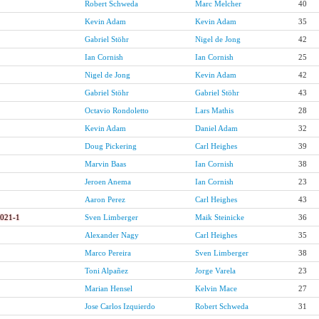
Robert Schweda
Marc Melcher
40
Kevin Adam
Kevin Adam
35
Gabriel Stöhr
Nigel de Jong
42
Ian Cornish
Ian Cornish
25
Nigel de Jong
Kevin Adam
42
Gabriel Stöhr
Gabriel Stöhr
43
Octavio Rondoletto
Lars Mathis
28
Kevin Adam
Daniel Adam
32
Doug Pickering
Carl Heighes
39
Marvin Baas
Ian Cornish
38
Jeroen Anema
Ian Cornish
23
Aaron Perez
Carl Heighes
43
2021-1
Sven Limberger
Maik Steinicke
36
Alexander Nagy
Carl Heighes
35
Marco Pereira
Sven Limberger
38
Toni Alpañez
Jorge Varela
23
Marian Hensel
Kelvin Mace
27
Jose Carlos Izquierdo
Robert Schweda
31