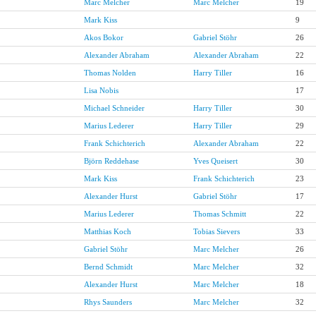
Marc Melcher
Marc Melcher
19
Mark Kiss
9
Akos Bokor
Gabriel Stöhr
26
Alexander Abraham
Alexander Abraham
22
Thomas Nolden
Harry Tiller
16
Lisa Nobis
17
Michael Schneider
Harry Tiller
30
Marius Lederer
Harry Tiller
29
Frank Schichterich
Alexander Abraham
22
Björn Reddehase
Yves Queisert
30
Mark Kiss
Frank Schichterich
23
Alexander Hurst
Gabriel Stöhr
17
Marius Lederer
Thomas Schmitt
22
Matthias Koch
Tobias Sievers
33
Gabriel Stöhr
Marc Melcher
26
Bernd Schmidt
Marc Melcher
32
Alexander Hurst
Marc Melcher
18
Rhys Saunders
Marc Melcher
32