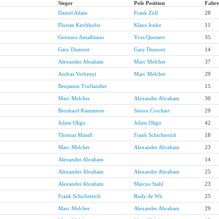
Sieger
Pole Position
Fahre
Daniel Adam
Frank Züll
28
Florian Kirchhofer
Klaus Jonke
11
Gennaro Amalfitano
Yves Queisert
35
Gary Dumont
Gary Dumont
14
Alexander Abraham
Marc Melcher
37
Andras Verbenyi
Marc Melcher
29
Benjamin Truflandier
15
Marc Melcher
Alexander Abraham
30
Bernhard Kämmerer
Simon Crochart
29
Julien Oligo
Julien Oligo
42
Thomas Mandl
Frank Schichterich
18
Marc Melcher
Alexander Abraham
23
Alexander Abraham
14
Alexander Abraham
Alexander Abraham
25
Alexander Abraham
Marcus Stahl
23
Frank Schichterich
Rudy de Wit
25
Marc Melcher
Alexander Abraham
29