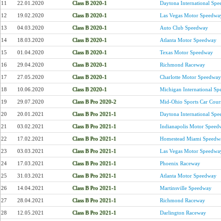
11
22.01.2020
Class B 2020-1
Daytona International Sp
12
19.02.2020
Class B 2020-1
Las Vegas Motor Speedwa
13
04.03.2020
Class B 2020-1
Auto Club Speedway
14
18.03.2020
Class B 2020-1
Atlanta Motor Speedway
15
01.04.2020
Class B 2020-1
Texas Motor Speedway
16
29.04.2020
Class B 2020-1
Richmond Raceway
17
27.05.2020
Class B 2020-1
Charlotte Motor Speedway
18
10.06.2020
Class B 2020-1
Michigan International S
19
29.07.2020
Class B Pro 2020-2
Mid-Ohio Sports Car Cour
20
20.01.2021
Class B Pro 2021-1
Daytona International Sp
21
03.02.2021
Class B Pro 2021-1
Indianapolis Motor Speed
22
17.02.2021
Class B Pro 2021-1
Homestead Miami Speedw
23
03.03.2021
Class B Pro 2021-1
Las Vegas Motor Speedwa
24
17.03.2021
Class B Pro 2021-1
Phoenix Raceway
25
31.03.2021
Class B Pro 2021-1
Atlanta Motor Speedway
26
14.04.2021
Class B Pro 2021-1
Martinsville Speedway
27
28.04.2021
Class B Pro 2021-1
Richmond Raceway
28
12.05.2021
Class B Pro 2021-1
Darlington Raceway