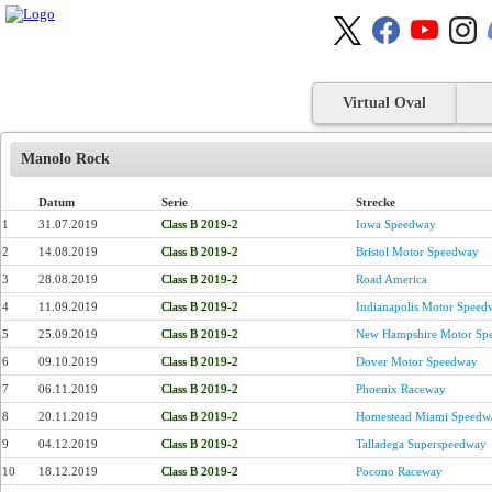
Virtual Oval
Manolo Rock
Datum
Serie
Strecke
1
31.07.2019
Class B 2019-2
Iowa Speedway
2
14.08.2019
Class B 2019-2
Bristol Motor Speedway
3
28.08.2019
Class B 2019-2
Road America
4
11.09.2019
Class B 2019-2
Indianapolis Motor Speed
5
25.09.2019
Class B 2019-2
New Hampshire Motor Sp
6
09.10.2019
Class B 2019-2
Dover Motor Speedway
7
06.11.2019
Class B 2019-2
Phoenix Raceway
8
20.11.2019
Class B 2019-2
Homestead Miami Speedw
9
04.12.2019
Class B 2019-2
Talladega Superspeedway
10
18.12.2019
Class B 2019-2
Pocono Raceway