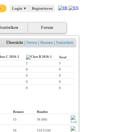
Login
▼
Registrieren
Statistiken
Forum
Übersicht
|
Serien
|
Rennen
|
Statistiken
Total
2
3
0
0
0
0
0
0
0
0
Rennen
Runden
15
56 (60)
16
133 (134)