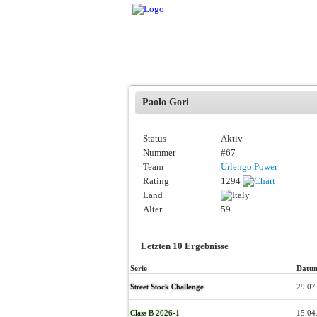
Paolo Gori
Status
Aktiv
Nummer
#67
Team
Urlengo Power
Rating
1294
Land
Alter
59
Letzten 10 Ergebnisse
Serie
Datu
Street Stock Challenge
29.07
Class B 2026-1
15.04