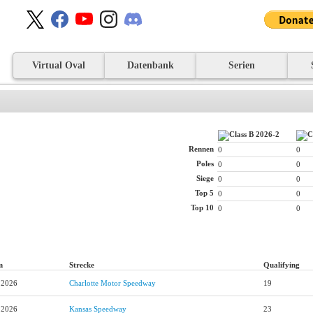
Virtual Oval
Datenbank
Serien
Rennen
0
0
Poles
0
0
Siege
0
0
Top 5
0
0
Top 10
0
0
m
Strecke
Qualifying
.2026
Charlotte Motor Speedway
19
.2026
Kansas Speedway
23