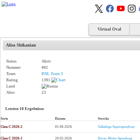
Virtual Oval
Alisa Shikanian
Status
Aktiv
Nummer
#81
Team
RNL Team 3
Rating
1391
Land
Alter
23
Letzten 10 Ergebnisse
Serie
Datum
Strecke
Class C 2026-2
05.08.2026
Talladega Superspeedway
Class C 2026-1
20.05.2026
Dover Motor Speedway